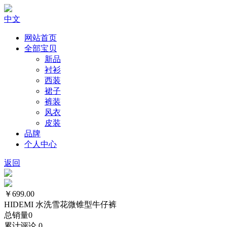
中文
网站首页
全部宝贝
新品
衬衫
西装
裙子
裤装
风衣
皮装
品牌
个人中心
返回
￥699.00
HIDEMI 水洗雪花微锥型牛仔裤
总销量
0
累计评论
0